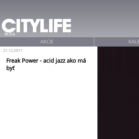
Jump to navigation
BLOG
AKCIE
KAL
21.12.2011
Freak Power - acid jazz ako má
byť