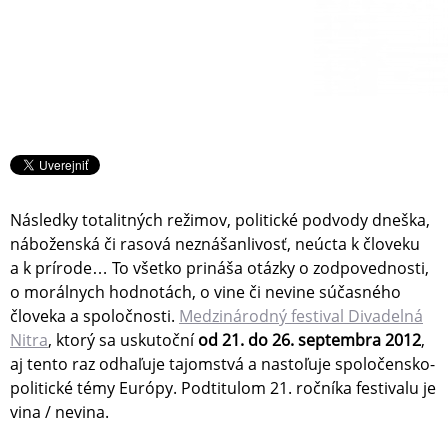
Následky totalitných režimov, politické podvody dneška,
náboženská či rasová neznášanlivosť, neúcta k človeku
a k prírode… To všetko prináša otázky o zodpovednosti,
o morálnych hodnotách, o vine či nevine súčasného
človeka a spoločnosti.
Medzinárodný festival Divadelná
Nitra
, ktorý sa uskutoční
od 21. do 26. septembra 2012
,
aj tento raz odhaľuje tajomstvá a nastoľuje spoločensko-
politické témy Európy. Podtitulom 21. ročníka festivalu je
vina / nevina.