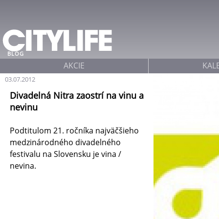
Jump to navigation
BLOG
AKCIE
KAL
03.07.2012
Divadelná Nitra zaostrí na vinu a
nevinu
Podtitulom 21. ročníka najväčšieho
medzinárodného divadelného
festivalu na Slovensku je vina /
nevina.