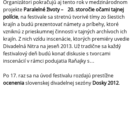
Organizátori pokračujú aj tento rok v medzinárodnom
projekte
Paralelné životy – 20. storočie očami tajnej
polície
, na festivale sa stretnú tvorivé tímy zo šiestich
krajín a budú prezentovať námety a príbehy, ktoré
vzniknú z prieskumnej činnosti v tajných archívoch ich
krajín. Z nich vzídu inscenácie, ktorých premiéry uvedie
Divadelná Nitra na jeseň 2013. Už tradične sa každý
festivalový deň budú konať diskusie s tvorcami
inscenácií v rámci podujatia Raňajky s…
Po 17. raz sa na úvod festivalu rozdajú prestížne
ocenenia
slovenskej divadelnej sezóny
Dosky 2012
.