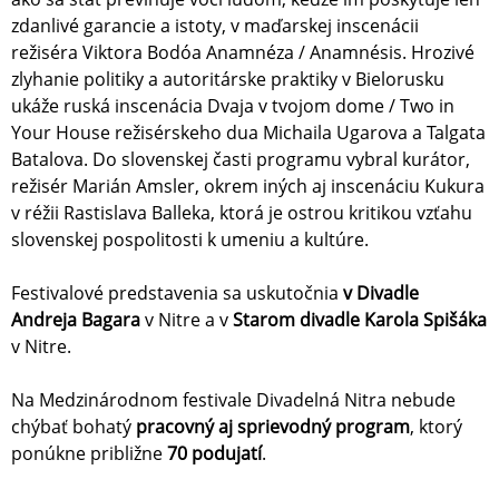
zdanlivé garancie a istoty, v maďarskej inscenácii
režiséra Viktora Bodóa Anamnéza / Anamnésis. Hrozivé
zlyhanie politiky a autoritárske praktiky v Bielorusku
ukáže ruská inscenácia Dvaja v tvojom dome / Two in
Your House režisérskeho dua Michaila Ugarova a Talgata
Batalova. Do slovenskej časti programu vybral kurátor,
režisér Marián Amsler, okrem iných aj inscenáciu Kukura
v réžii Rastislava Balleka, ktorá je ostrou kritikou vzťahu
slovenskej pospolitosti k umeniu a kultúre.
Festivalové predstavenia sa uskutočnia
v Divadle
Andreja Bagara
v Nitre a v
Starom divadle Karola Spišáka
v Nitre.
Na Medzinárodnom festivale Divadelná Nitra nebude
chýbať bohatý
pracovný aj sprievodný program
, ktorý
ponúkne približne
70 podujatí
.