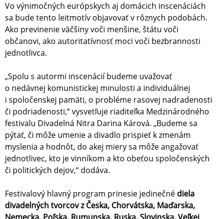
Vo výnimočných európskych aj domácich inscenáciách
sa bude tento leitmotív objavovať v rôznych podobách.
Ako previnenie väčšiny voči menšine, štátu voči
občanovi, ako autoritatívnosť moci voči bezbrannosti
jednotlivca.
„Spolu s autormi inscenácií budeme uvažovať
o nedávnej komunistickej minulosti a individuálnej
i spoločenskej pamäti, o probléme rasovej nadradenosti
či podriadenosti,“ vysvetľuje riaditeľka Medzinárodného
festivalu Divadelná Nitra Darina Kárová. „Budeme sa
pýtať, či môže umenie a divadlo prispieť k zmenám
myslenia a hodnôt, do akej miery sa môže angažovať
jednotlivec, kto je vinníkom a kto obeťou spoločenských
či politických dejov,“ dodáva.
Festivalový hlavný program prinesie jedinečné
diela
divadelných tvorcov z Česka, Chorvátska, Maďarska,
Nemecka, Poľska, Rumunska, Ruska, Slovinska, Veľkej