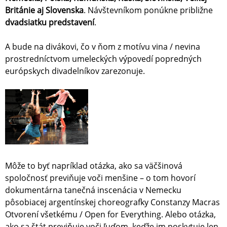
Británie aj Slovenska
. Návštevníkom ponúkne približne
dvadsiatku predstavení
.
A bude na divákovi, čo v ňom z motívu vina / nevina
prostredníctvom umeleckých výpovedí popredných
európskych divadelníkov zarezonuje.
Môže to byť napríklad otázka, ako sa väčšinová
spoločnosť previňuje voči menšine – o tom hovorí
dokumentárna tanečná inscenácia v Nemecku
pôsobiacej argentínskej choreografky Constanzy Macras
Otvorení všetkému / Open for Everything. Alebo otázka,
ako sa štát previňuje voči ľuďom, keďže im poskytuje len