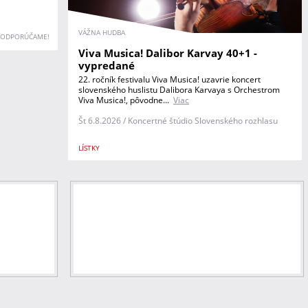
VÁŽNA HUDBA
ODPORÚČAME!
Viva Musica! Dalibor Karvay 40+1 -
vypredané
22. ročník festivalu Viva Musica! uzavrie koncert
slovenského huslistu Dalibora Karvaya s Orchestrom
Viva Musica!, pôvodne...
Viac
Št 6.8.2026 / Koncertné štúdio Slovenského rozhlasu
LÍSTKY