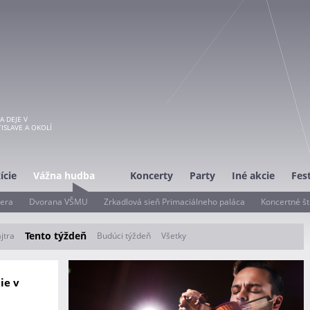
A DEJE V
ISLAVE A OKOLÍ
ície
Vážna hudba
Koncerty
Party
Iné akcie
Fes
era
Dvorana VŠMU
Zrkadlová sieň Primaciálneho paláca
Koncertné št
Tento týždeň
(aktívna karta)
jtra
Budúci týždeň
Všetky
ie v