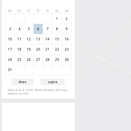
á
v
PO
UT
ST
ŠT
PI
SO
NE
a
1
2
n
i
3
4
5
6
7
8
9
e
10
11
12
13
14
15
16
17
18
19
20
21
22
23
24
25
26
27
28
29
30
31
dnes
zajtra
Dnes je 6. 8. 2026, Medzinárodný deň boja
lekárov za mier