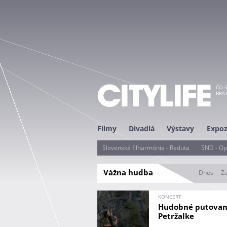
ČO S
BRAT
Filmy
Divadlá
Výstavy
Expoz
Slovenská filharmónia - Reduta
SND - Op
P
Vážna hudba
Dnes
Za
r
i
m
KONCERT
Hudobné putovan
á
Petržalke
r
n