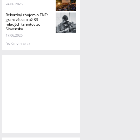
24.06.2026
Rekordný záujem o TNE:
grant získalo až 33
mladých talentov zo
Slovenska
17.06.2026
ĎALŠIE V BLOGU