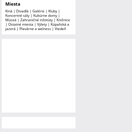
Miesta
Kiná
|
Divadlá
|
Galérie
|
Kluby
|
Koncertné sály
|
Kultúrne domy
|
Múzeá
|
Zahraničné inštitúty
|
Knižnice
|
Ostatné miesta
|
Výlety
|
Kúpaliská a
jazerá
|
Plavárne a welness
|
Viedeň