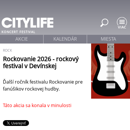
Jump to navigation
KONCERT
FESTIVAL
AKCIE
KALENDÁR
MIESTA
ROCK
Rockovanie 2026 - rockový
festival v Devínskej
Ďalší ročník festivalu Rockovanie pre
fanúšikov rockovej hudby.
Táto akcia sa konala v minulosti