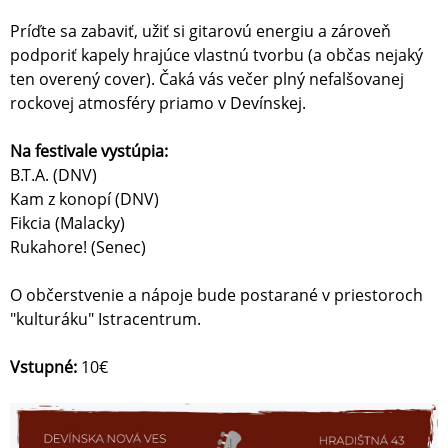
Príďte sa zabaviť, užiť si gitarovú energiu a zároveň
podporiť kapely hrajúce vlastnú tvorbu (a občas nejaký
ten overený cover). Čaká vás večer plný nefalšovanej
rockovej atmosféry priamo v Devínskej.
Na festivale vystúpia:
B.T.A. (DNV)
Kam z konopí (DNV)
Fikcia (Malacky)
Rukahore! (Senec)
O občerstvenie a nápoje bude postarané v priestoroch
"kulturáku" Istracentrum.
Vstupné:
10€