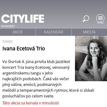
Jump to navigation
KONCERT
AKCIE
KALENDÁR
MIESTA
TANGO
Ivana Ecetová Trio
Vo štvrtok 4. júna privíta klub Jazztikot
koncert Tria Ivany Ecetovej, venovaný
argentínskemu tangu v jeho
najkrajších podobách. Čaká vás večer
plný vášne, emócií, podmanivých
melódií a temperamentných rytmov, ktoré si získali
poslucháčov po celom svete.
Táto akcia sa konala v minulosti