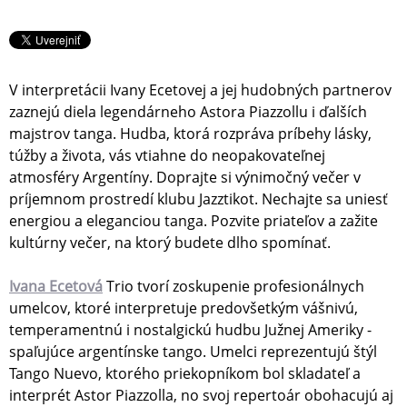
V interpretácii Ivany Ecetovej a jej hudobných partnerov
zaznejú diela legendárneho Astora Piazzollu i ďalších
majstrov tanga. Hudba, ktorá rozpráva príbehy lásky,
túžby a života, vás vtiahne do neopakovateľnej
atmosféry Argentíny. Doprajte si výnimočný večer v
príjemnom prostredí klubu Jazztikot. Nechajte sa uniesť
energiou a eleganciou tanga. Pozvite priateľov a zažite
kultúrny večer, na ktorý budete dlho spomínať.
Ivana Ecetová
Trio tvorí zoskupenie profesionálnych
umelcov, ktoré interpretuje predovšetkým vášnivú,
temperamentnú i nostalgickú hudbu Južnej Ameriky -
spaľujúce argentínske tango. Umelci reprezentujú štýl
Tango Nuevo, ktorého priekopníkom bol skladateľ a
interprét Astor Piazzolla, no svoj repertoár obohacujú aj