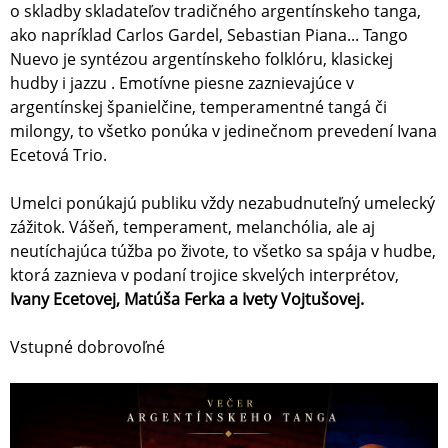
o skladby skladateľov tradičného argentínskeho tanga,
ako napríklad Carlos Gardel, Sebastian Piana... Tango
Nuevo je syntézou argentínskeho folklóru, klasickej
hudby i jazzu . Emotívne piesne zaznievajúce v
argentínskej španielčine, temperamentné tangá či
milongy, to všetko ponúka v jedinečnom prevedení Ivana
Ecetová Trio.
Umelci ponúkajú publiku vždy nezabudnuteľný umelecký
zážitok. Vášeň, temperament, melanchólia, ale aj
neutíchajúca túžba po živote, to všetko sa spája v hudbe,
ktorá zaznieva v podaní trojice skvelých interprétov,
Ivany Ecetovej, Matúša Ferka a Ivety Vojtušovej.
Vstupné dobrovoľné