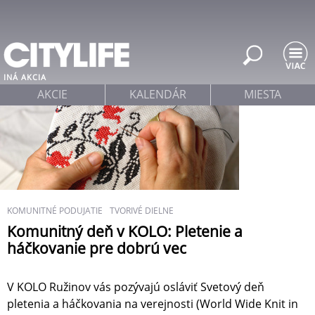
Jump to navigation
INÁ AKCIA
AKCIE
KALENDÁR
MIESTA
KOMUNITNÉ PODUJATIE
TVORIVÉ DIELNE
Komunitný deň v KOLO: Pletenie a
háčkovanie pre dobrú vec
V KOLO Ružinov vás pozývajú osláviť Svetový deň
pletenia a háčkovania na verejnosti (World Wide Knit in