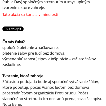
Public Day) spoločným stretnutím a zmysluplným
tvorením, ktoré zahreje.
Táto akcia sa konala v minulosti
Čo vás čaká?
spoločné pletenie a háčkovanie,
pletenie šálov pre ľudí bez domova,
výmena skúseností, tipov a inšpirácie – začiatočníkov
zaškolíme.
Tvorenie, ktoré zahreje
Súčasťou podujatia bude aj spoločné vytváranie šálov,
ktoré poputujú počas Vianoc ľuďom bez domova
prostredníctvom organizácie Proti prúdu. Počas
vianočného stretnutia ich dostanú predajcovia časopisu
Nota Bene.