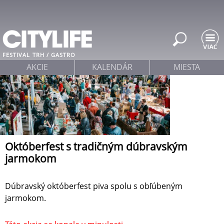
Jump to navigation
FESTIVAL
TRH / GASTRO
AKCIE
KALENDÁR
MIESTA
Októberfest s tradičným dúbravským
jarmokom
Dúbravský októberfest piva spolu s obľúbeným
jarmokom.