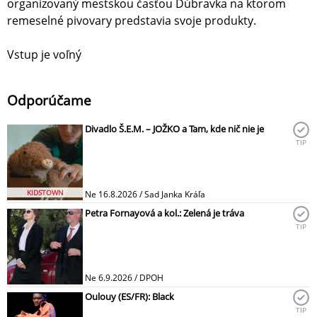
organizovaný mestskou časťou Dúbravka na ktorom
remeselné pivovary predstavia svoje produkty.
Vstup je voľný
Odporúčame
Divadlo Š.E.M. – JOŽKO a Tam, kde nič nie je
TIP
KIDSTOWN
Ne 16.8.2026 / Sad Janka Kráľa
Petra Fornayová a kol.: Zelená je tráva
TIP
Ne 6.9.2026 / DPOH
Oulouy (ES/FR): Black
TIP